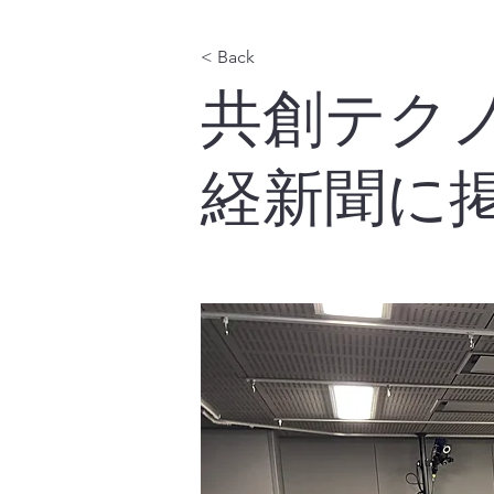
< Back
共創テク
経新聞に